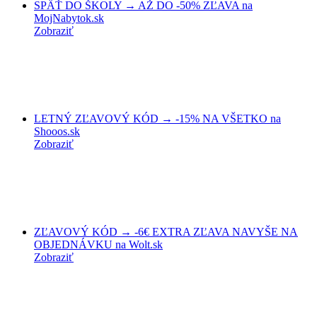
SPÄŤ DO ŠKOLY → AŽ DO -50% ZĽAVA na
MojNabytok.sk
Zobraziť
LETNÝ ZĽAVOVÝ KÓD → -15% NA VŠETKO na
Shooos.sk
Zobraziť
ZĽAVOVÝ KÓD → -6€ EXTRA ZĽAVA NAVYŠE NA
OBJEDNÁVKU na Wolt.sk
Zobraziť