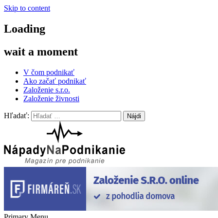
Skip to content
Loading
wait a moment
V čom podnikať
Ako začať podnikať
Založenie s.r.o.
Založenie živnosti
Hľadať:
Nápady na podnikanie
Nápady na podnikanie
Primary Menu