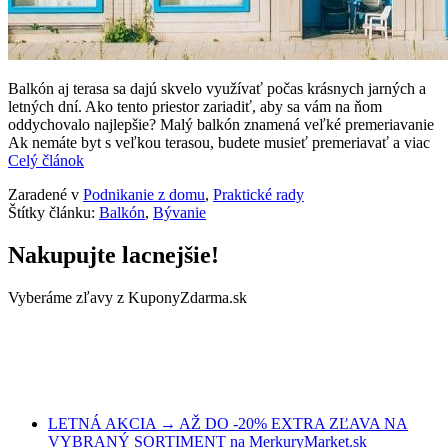
Balkón aj terasa sa dajú skvelo využívať počas krásnych jarných a
letných dní. Ako tento priestor zariadiť, aby sa vám na ňom
oddychovalo najlepšie? Malý balkón znamená veľké premeriavanie
Ak nemáte byt s veľkou terasou, budete musieť premeriavať a viac
Celý článok
Zaradené v
Podnikanie z domu
,
Praktické rady
Štítky článku:
Balkón
,
Bývanie
Nakupujte lacnejšie!
Vyberáme zľavy z KuponyZdarma.sk
LETNÁ AKCIA → AŽ DO -20% EXTRA ZĽAVA NA
VYBRANÝ SORTIMENT na MerkuryMarket.sk