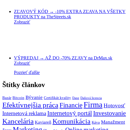
ZĽAVOVÝ KÓD → -10% EXTRA ZĽAVA NA VŠETKY
PRODUKTY na TheStreets.sk
Zobraziť
VÝPREDAJ → AŽ DO -70% ZĽAVY na DrMax.sk
Zobraziť
Pozrieť ďalšie
Štítky článkov
Bývanie
Bazár
Bitcoin
Certifikát kvality
Dane
Daňová licencia
Firma
Efektívnejšia práca
Financie
Hotovosť
Investovanie
Internetový portál
Internetová reklama
Kancelária
Komunikácia
Manažment
Kaviareň
Káva
Marketing
Online marketing