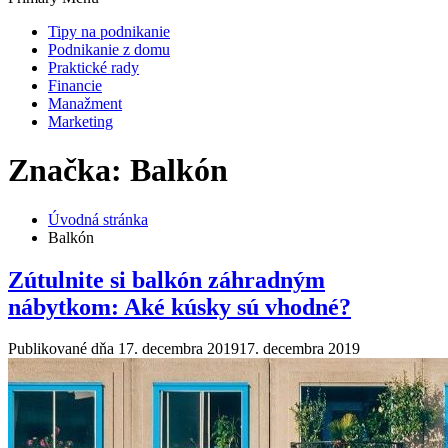
Tipy na podnikanie
Podnikanie z domu
Praktické rady
Financie
Manažment
Marketing
Značka: Balkón
Úvodná stránka
Balkón
Zútulnite si balkón záhradným
nábytkom: Aké kúsky sú vhodné?
Publikované dňa
17. decembra 2019
17. decembra 2019