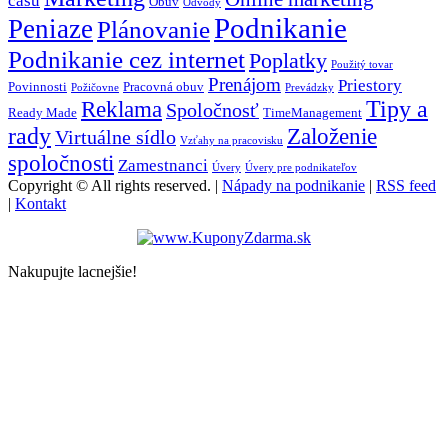
času
Obuv
Odvody
Podnikanie
Peniaze
Plánovanie
Podnikanie cez internet
Poplatky
Použitý tovar
Prenájom
Priestory
Povinnosti
Pracovná obuv
Požičovne
Prevádzky
Tipy a
Reklama
Spoločnosť
Ready Made
TimeManagement
rady
Založenie
Virtuálne sídlo
Vzťahy na pracovisku
spoločnosti
Zamestnanci
Úvery
Úvery pre podnikateľov
Copyright © All rights reserved. |
Nápady na podnikanie
|
RSS feed
|
Kontakt
Nakupujte lacnejšie!