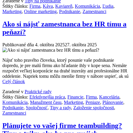
Zaradené v
Tipy na podnikanie
Štítky článku:
Firma
,
Káva
,
Kaviareň
,
Komunikácia
,
Ľudia
,
Marketing
,
Online marketing
,
Podnikanie
,
Zamestnanci
Ako si nájsť zamestnanca bez HR tímu a
peňazí?
Publikované dňa
4. októbra 2025
27. októbra 2025
Nájsť toho pravého človeka, ktorý posunie vaše podnikanie
dopredu, je pre malú firmu ako hľadanie ihly v kope sena. Nemáte
rozpočet veľkej korporácie na drahé inzeráty ani profesionálne HR
oddelenie. Napriek tomu môžu menšie firmy v nábore uspieť, ak sú
Celý článok
Zaradené v
Praktické rady
Štítky článku:
Efektívnejšia práca
,
Financie
,
Firma
,
Kancelária
,
Komunikácia
,
Manažment času
,
Marketing
,
Peniaze
,
Plánovanie
,
Podnikanie
,
Spoločnosť
,
Tipy a rady
,
Založenie spoločnosti
,
Zamestnanci
Plánujete vo vašej firme teambuilding?