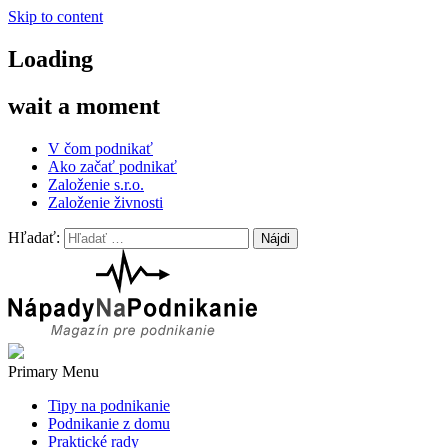
Skip to content
Loading
wait a moment
V čom podnikať
Ako začať podnikať
Založenie s.r.o.
Založenie živnosti
Hľadať:
Nápady na podnikanie
Nápady na podnikanie
Primary Menu
Tipy na podnikanie
Podnikanie z domu
Praktické rady