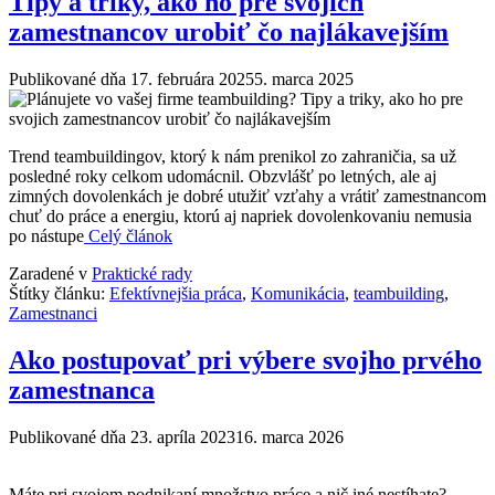
Tipy a triky, ako ho pre svojich
zamestnancov urobiť čo najlákavejším
Publikované dňa
17. februára 2025
5. marca 2025
Trend teambuildingov, ktorý k nám prenikol zo zahraničia, sa už
posledné roky celkom udomácnil. Obzvlášť po letných, ale aj
zimných dovolenkách je dobré utužiť vzťahy a vrátiť zamestnancom
chuť do práce a energiu, ktorú aj napriek dovolenkovaniu nemusia
po nástupe
Celý článok
Zaradené v
Praktické rady
Štítky článku:
Efektívnejšia práca
,
Komunikácia
,
teambuilding
,
Zamestnanci
Ako postupovať pri výbere svojho prvého
zamestnanca
Publikované dňa
23. apríla 2023
16. marca 2026
Máte pri svojom podnikaní množstvo práce a nič iné nestíhate?