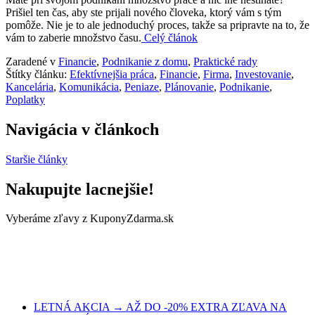
Prišiel ten čas, aby ste prijali nového človeka, ktorý vám s tým
pomôže. Nie je to ale jednoduchý proces, takže sa pripravte na to, že
vám to zaberie množstvo času.
Celý článok
Zaradené v
Financie
,
Podnikanie z domu
,
Praktické rady
Štítky článku:
Efektívnejšia práca
,
Financie
,
Firma
,
Investovanie
,
Kancelária
,
Komunikácia
,
Peniaze
,
Plánovanie
,
Podnikanie
,
Poplatky
Navigácia v článkoch
Staršie články
Nakupujte lacnejšie!
Vyberáme zľavy z KuponyZdarma.sk
LETNÁ AKCIA → AŽ DO -20% EXTRA ZĽAVA NA