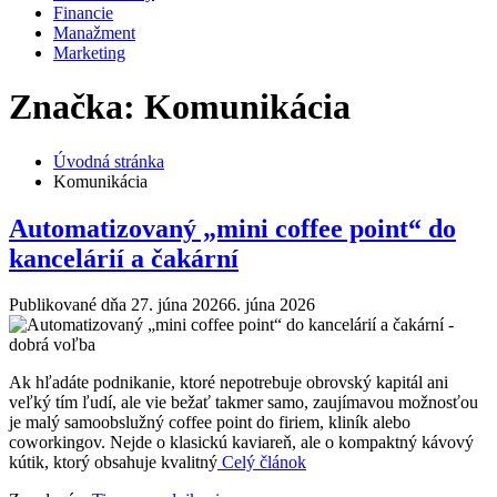
Financie
Manažment
Marketing
Značka: Komunikácia
Úvodná stránka
Komunikácia
Automatizovaný „mini coffee point“ do
kancelárií a čakární
Publikované dňa
27. júna 2026
6. júna 2026
Ak hľadáte podnikanie, ktoré nepotrebuje obrovský kapitál ani
veľký tím ľudí, ale vie bežať takmer samo, zaujímavou možnosťou
je malý samoobslužný coffee point do firiem, kliník alebo
coworkingov. Nejde o klasickú kaviareň, ale o kompaktný kávový
kútik, ktorý obsahuje kvalitný
Celý článok