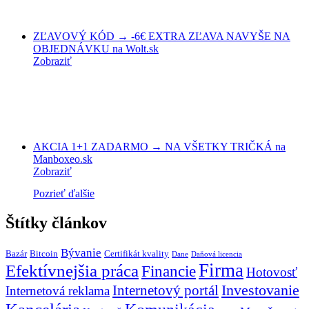
ZĽAVOVÝ KÓD → -6€ EXTRA ZĽAVA NAVYŠE NA
OBJEDNÁVKU na Wolt.sk
Zobraziť
AKCIA 1+1 ZADARMO → NA VŠETKY TRIČKÁ na
Manboxeo.sk
Zobraziť
Pozrieť ďalšie
Štítky článkov
Bývanie
Bazár
Bitcoin
Certifikát kvality
Dane
Daňová licencia
Firma
Efektívnejšia práca
Financie
Hotovosť
Investovanie
Internetový portál
Internetová reklama